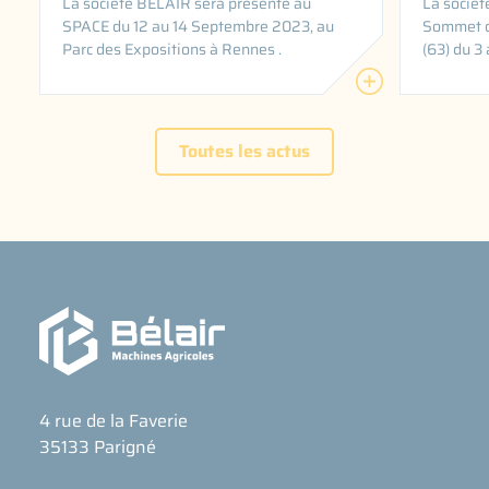
La société BELAIR sera présente au
La sociét
SPACE du 12 au 14 Septembre 2023, au
Sommet d
Parc des Expositions à Rennes .
(63) du 3
Toutes les actus
4 rue de la Faverie
35133 Parigné