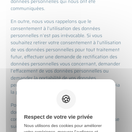
données personnelles qui nous ont été
communiquées.
En outre, nous vous rappelons que le
consentement à l’utilisation des données
personnelles n’est pas irrévocable. Si vous
souhaitez retirer votre consentement à l’utilisation
de vos données personnelles pour tout traitement
futur, effectuer une demande de rectification des
données personnelles vous concernant, demander
l’effacement de vos données personnelles ou
demander la portabilité de vos données
personnelles, vous pouvez en faire la demande via
la page «
Exercer vos droits
».
Pour toute question relative à la protection des
données personnelles, vous pouvez également
Respect de votre vie privée
contacter le responsable du traitement à l’adresse
suivante :
Nous utilisons des cookies pour améliorer
votre expérience, mesurer l'audience et